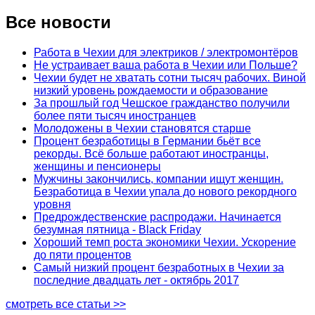
Все новости
Работа в Чехии для электриков / электромонтёров
Не устраивает ваша работа в Чехии или Польше?
Чехии будет не хватать сотни тысяч рабочих. Виной
низкий уровень рождаемости и образование
За прошлый год Чешское гражданство получили
более пяти тысяч иностранцев
Молодожены в Чехии становятся старше
Процент безработицы в Германии бьёт все
рекорды. Всё больше работают иностранцы,
женщины и пенсионеры
Мужчины закончились, компании ищут женщин.
Безработица в Чехии упала до нового рекордного
уровня
Предрождественские распродажи. Начинается
безумная пятница - Black Friday
Хороший темп роста экономики Чехии. Ускорение
до пяти процентов
Самый низкий процент безработных в Чехии за
последние двадцать лет - октябрь 2017
смотреть все статьи >>