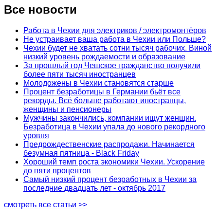
Все новости
Работа в Чехии для электриков / электромонтёров
Не устраивает ваша работа в Чехии или Польше?
Чехии будет не хватать сотни тысяч рабочих. Виной
низкий уровень рождаемости и образование
За прошлый год Чешское гражданство получили
более пяти тысяч иностранцев
Молодожены в Чехии становятся старше
Процент безработицы в Германии бьёт все
рекорды. Всё больше работают иностранцы,
женщины и пенсионеры
Мужчины закончились, компании ищут женщин.
Безработица в Чехии упала до нового рекордного
уровня
Предрождественские распродажи. Начинается
безумная пятница - Black Friday
Хороший темп роста экономики Чехии. Ускорение
до пяти процентов
Самый низкий процент безработных в Чехии за
последние двадцать лет - октябрь 2017
смотреть все статьи >>